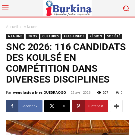
Accueil
A la une
A LA UNE
INFOS
CULTURES
FLASH INFOS
RÉGION
SOCIÉTÉ
SNC 2026: 116 CANDIDATS
DES KOULSÉ EN
COMPÉTITION DANS
DIVERSES DISCIPLINES
Par
wendlasida Ines OUEDRAOGO
-
22 avril 2026
207
0
Facebook
X
Pinterest