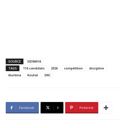
SOURCE
SIDWAYA
TAGS
116 candidats
2026
compétition
discipline
iburkina
Koulsé
SNC
Facebook
X
Pinterest