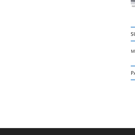
S
M
P