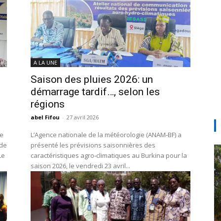
A LA UNE
Saison des pluies 2026: un
démarrage tardif…, selon les
régions
abel Fifou
-
27 avril 2026
re
L’Agence nationale de la météorologie (ANAM‑BF) a
 de
présenté les prévisions saisonnières des
Le
caractéristiques agro‑climatiques au Burkina pour la
saison 2026, le vendredi 23 avril...