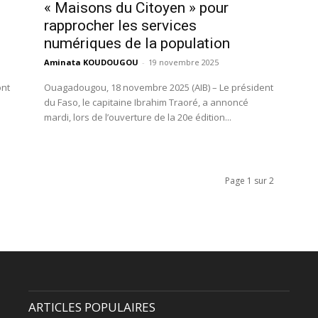
« Maisons du Citoyen » pour
rapprocher les services
numériques de la population
Aminata KOUDOUGOU
-
19 novembre 2025
ont
Ouagadougou, 18 novembre 2025 (AIB) – Le président
du Faso, le capitaine Ibrahim Traoré, a annoncé
mardi, lors de l’ouverture de la 20e édition...
Page 1 sur 2
ARTICLES POPULAIRES