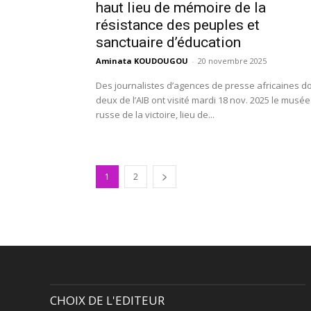
haut lieu de mémoire de la
résistance des peuples et
sanctuaire d’éducation
Aminata KOUDOUGOU
-
20 novembre 2025
Des journalistes d’agences de presse africaines d
deux de l’AIB ont visité mardi 18 nov. 2025 le musée
russe de la victoire, lieu de...
1
2
CHOIX DE L'EDITEUR