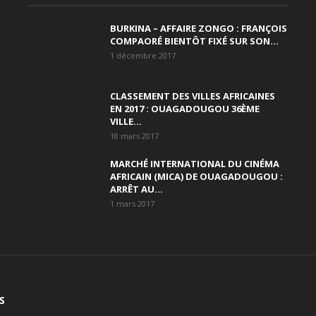
BURKINA – AFFAIRE ZONGO : FRANÇOIS
COMPAORÉ BIENTÔT FIXÉ SUR SON...
1 décembre 2017
CLASSEMENT DES VILLES AFRICAINES
EN 2017 : OUAGADOUGOU 36ÈME
VILLE...
18 mars 2017
MARCHÉ INTERNATIONAL DU CINÉMA
AFRICAIN (MICA) DE OUAGADOUGOU :
ARRÊT AU...
1 mars 2017
S