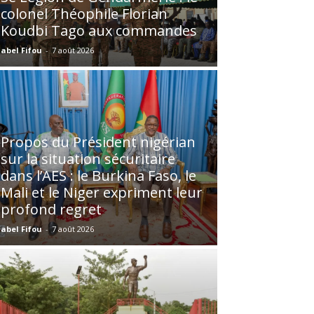
colonel Théophile Florian
Koudbi Tago aux commandes
abel Fifou
-
7 août 2026
Propos du Président nigérian
sur la situation sécuritaire
dans l’AES : le Burkina Faso, le
Mali et le Niger expriment leur
profond regret
abel Fifou
-
7 août 2026