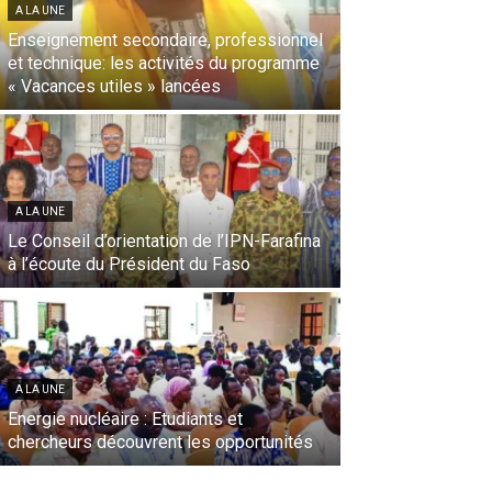
A LA UNE
Enseignement secondaire, professionnel
et technique: les activités du programme
« Vacances utiles » lancées
A LA UNE
Le Conseil d’orientation de l’IPN-Farafina
à l’écoute du Président du Faso
A LA UNE
Energie nucléaire : Etudiants et
chercheurs découvrent les opportunités