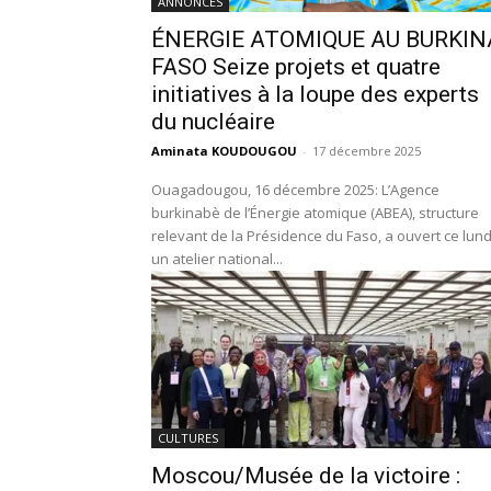
ANNONCES
ÉNERGIE ATOMIQUE AU BURKIN
FASO Seize projets et quatre
initiatives à la loupe des experts
du nucléaire
Aminata KOUDOUGOU
-
17 décembre 2025
Ouagadougou, 16 décembre 2025: L’Agence
burkinabè de l’Énergie atomique (ABEA), structure
relevant de la Présidence du Faso, a ouvert ce lund
un atelier national...
CULTURES
Moscou/Musée de la victoire :