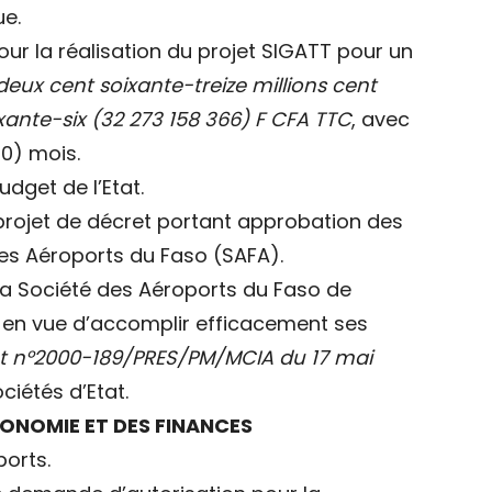
ue.
ur la réalisation du projet SIGATT pour un
deux cent soixante-treize millions cent
ixante-six (32 273 158 366) F CFA TTC
, avec
60) mois.
dget de l’Etat.
 projet de décret portant approbation des
 des Aéroports du Faso (SAFA).
la Société des Aéroports du Faso de
 en vue d’accomplir efficacement ses
t n°2000-189/PRES/PM/MCIA du 17 mai
ciétés d’Etat.
ECONOMIE ET DES FINANCES
ports.