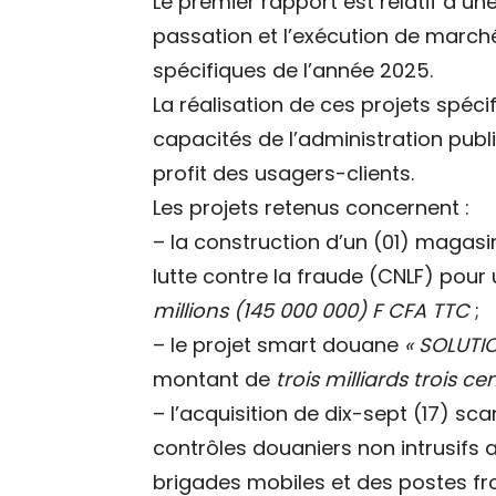
Le premier rapport est relatif à u
passation et l’exécution de marché
spécifiques de l’année 2025.
La réalisation de ces projets spéc
capacités de l’administration publ
profit des usagers-clients.
Les projets retenus concernent :
– la construction d’un (01) magasi
lutte contre la fraude (CNLF) pou
millions (145 000 000) F CFA TTC
;
– le projet smart douane
« SOLUTI
montant de
trois milliards trois c
– l’acquisition de dix-sept (17) sc
contrôles douaniers non intrusifs 
brigades mobiles et des postes fr