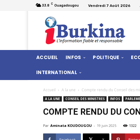
C
Vendredi 7 Août 2026
33.8
Ouagadougou
ACCUEIL
INFOS
POLITIQUE
EC
INTERNATIONAL
Accueil
A la une
Compte rendu du Conseil des min
A LA UNE
CONSEIL DES MINISTRES
INFOS
PARLEME
COMPTE RENDU DU CONS
Par
Aminata KOUDOUGOU
-
19 juin 2025
1322
Facebook
X
Pinter