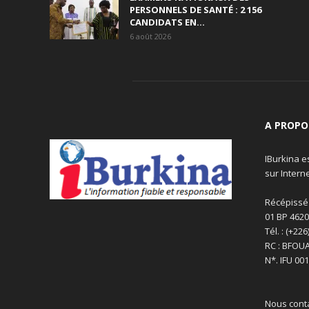
PERSONNELS DE SANTÉ : 2 156
CANDIDATS EN...
6 août 2026
A PROPO
IBurkina e
sur Interne
Récépissé
01 BP 462
Tél. : (+22
RC : BFOU
N*. IFU 00
Nous cont