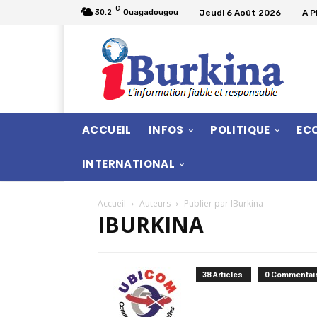
C
Jeudi 6 Août 2026
A 
30.2
Ouagadougou
ACCUEIL
INFOS
POLITIQUE
EC
INTERNATIONAL
Accueil
Auteurs
Publier par IBurkina
IBURKINA
38 Articles
0 Commentai