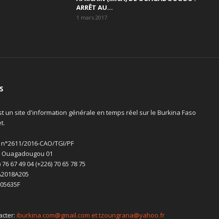
ARRÊT AU...
1 mars 2017
S
st un site d'information générale en temps réel sur le Burkina Faso
t.
 n°2611/2016-CAO/TGI/PF
0 Ouagadougou 01
6) 76 67 49 04 (+226) 70 65 78 75
A2018A205
105635F
acter:
iburkina.com@gmail.com et tzoungrana@yahoo.fr