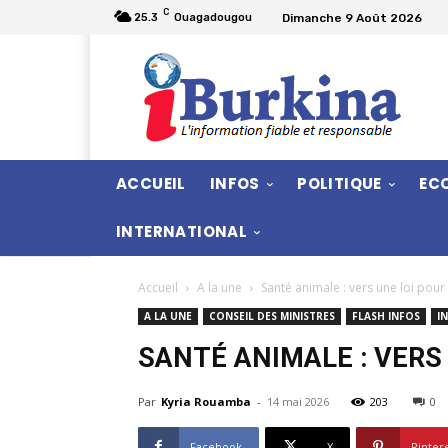
C
Dimanche 9 Août 2026
25.3
Ouagadougou
ACCUEIL
INFOS
POLITIQUE
EC
INTERNATIONAL
Accueil
A la une
Santé animale : vers une loi pour
A LA UNE
CONSEIL DES MINISTRES
FLASH INFOS
I
SANTÉ ANIMALE : VERS
Par
Kyria Rouamba
-
14 mai 2026
203
0
Facebook
X
Pinter