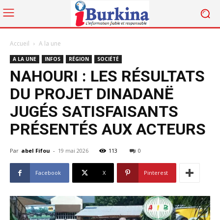
Accueil
A la une
A LA UNE
INFOS
RÉGION
SOCIÉTÉ
NAHOURI : LES RÉSULTATS
DU PROJET DINADANË
JUGÉS SATISFAISANTS
PRÉSENTÉS AUX ACTEURS
Par
abel Fifou
-
19 mai 2026
113
0
Facebook
X
Pinterest