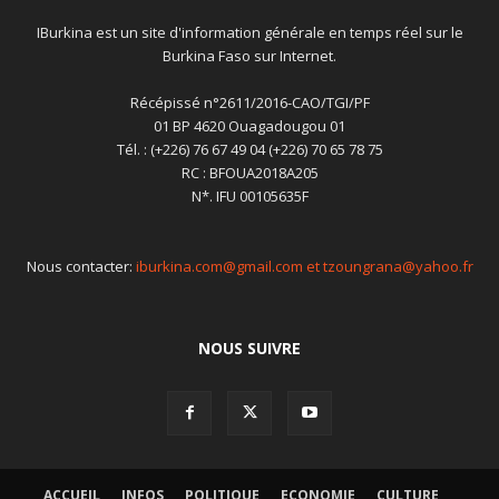
IBurkina est un site d'information générale en temps réel sur le
Burkina Faso sur Internet.
Récépissé n°2611/2016-CAO/TGI/PF
01 BP 4620 Ouagadougou 01
Tél. : (+226) 76 67 49 04 (+226) 70 65 78 75
RC : BFOUA2018A205
N*. IFU 00105635F
Nous contacter:
iburkina.com@gmail.com et tzoungrana@yahoo.fr
NOUS SUIVRE
ACCUEIL
INFOS
POLITIQUE
ECONOMIE
CULTURE