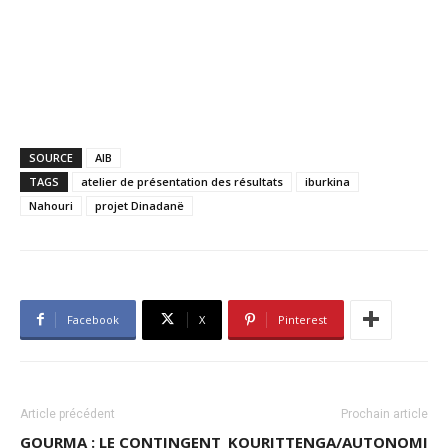
SOURCE
AIB
TAGS
atelier de présentation des résultats
iburkina
Nahouri
projet Dinadanë
Facebook
X
Pinterest
Article précédent
Prochain article
GOURMA : LE CONTINGENT
KOURITTENGA/AUTONOMI