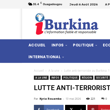
C
Jeudi 6 Août 2026
A 
35.4
Ouagadougou
ACCUEIL
INFOS
POLITIQUE
EC
INTERNATIONAL
Accueil
A la une
Lutte anti-terroriste au Burkina: 
A LA UNE
INFOS
POLITIQUE
RÉGION
SECURITÉ
LUTTE ANTI-TERRORIST
Par
Kyria Rouamba
-
13 mai 2026
221
0
Facebook
X
Pinter