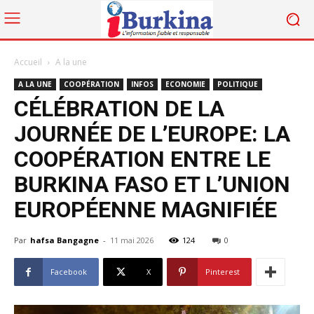
Accueil
A la une
A LA UNE
COOPÉRATION
INFOS
ECONOMIE
POLITIQUE
CÉLÉBRATION DE LA
JOURNÉE DE L’EUROPE: LA
COOPÉRATION ENTRE LE
BURKINA FASO ET L’UNION
EUROPÉENNE MAGNIFIÉE
Par
hafsa Bangagne
-
11 mai 2026
124
0
Facebook
X
Pinterest