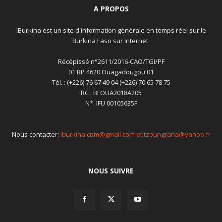
A PROPOS
IBurkina est un site d'information générale en temps réel sur le
Burkina Faso sur Internet.
Récépissé n°2611/2016-CAO/TGI/PF
01 BP 4620 Ouagadougou 01
Tél. : (+226) 76 67 49 04 (+226) 70 65 78 75
RC : BFOUA2018A205
N*. IFU 00105635F
Nous contacter:
iburkina.com@gmail.com et tzoungrana@yahoo.fr
NOUS SUIVRE