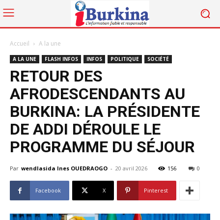
Accueil
A la une
A LA UNE
FLASH INFOS
INFOS
POLITIQUE
SOCIÉTÉ
RETOUR DES
AFRODESCENDANTS AU
BURKINA: LA PRÉSIDENTE
DE ADDI DÉROULE LE
PROGRAMME DU SÉJOUR
Par
wendlasida Ines OUEDRAOGO
-
20 avril 2026
156
0
Facebook
X
Pinterest