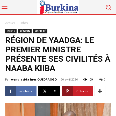
Accueil
Infos
INFOS
RÉGION
SOCIÉTÉ
RÉGION DE YAADGA: LE
PREMIER MINISTRE
PRÉSENTE SES CIVILITÉS À
NAABA KIIBA
Par
wendlasida Ines OUEDRAOGO
-
20 avril 2026
179
0
Facebook
X
Pinterest