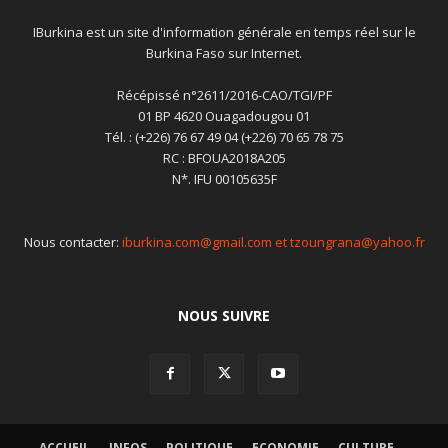
IBurkina est un site d'information générale en temps réel sur le
Burkina Faso sur Internet.
Récépissé n°2611/2016-CAO/TGI/PF
01 BP 4620 Ouagadougou 01
Tél. : (+226) 76 67 49 04 (+226) 70 65 78 75
RC : BFOUA2018A205
N*. IFU 00105635F
Nous contacter:
iburkina.com@gmail.com et tzoungrana@yahoo.fr
NOUS SUIVRE
ACCUEIL
INFOS
POLITIQUE
ECONOMIE
CULTURE