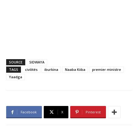
SOURCE
SIDWAYA
TAGS
civilités
iburkina
Naaba Kiiba
premier ministre
Yaadga
Facebook
X
Pinterest