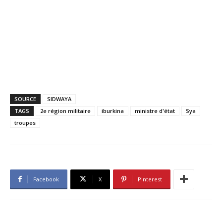
SOURCE
SIDWAYA
TAGS
2e région militaire
iburkina
ministre d'état
Sya
troupes
Facebook
X
Pinterest