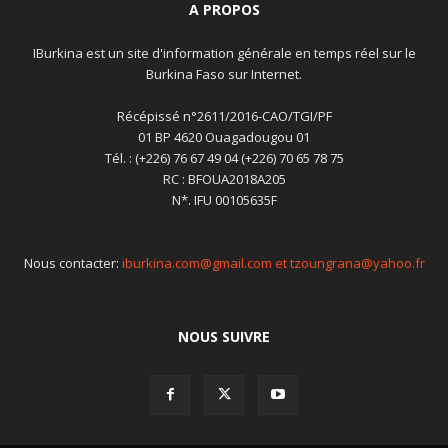
A PROPOS
IBurkina est un site d'information générale en temps réel sur le
Burkina Faso sur Internet.
Récépissé n°2611/2016-CAO/TGI/PF
01 BP 4620 Ouagadougou 01
Tél. : (+226) 76 67 49 04 (+226) 70 65 78 75
RC : BFOUA2018A205
N*. IFU 00105635F
Nous contacter:
iburkina.com@gmail.com et tzoungrana@yahoo.fr
NOUS SUIVRE