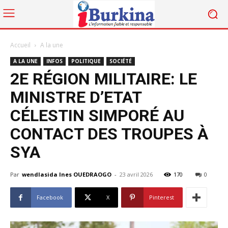
Accueil
A la une
A LA UNE
INFOS
POLITIQUE
SOCIÉTÉ
2E RÉGION MILITAIRE: LE
MINISTRE D’ETAT
CÉLESTIN SIMPORÉ AU
CONTACT DES TROUPES À
SYA
Par
wendlasida Ines OUEDRAOGO
-
23 avril 2026
170
0
Facebook
X
Pinterest