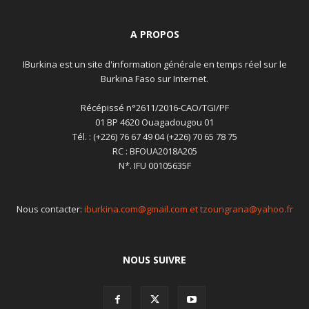
A PROPOS
IBurkina est un site d'information générale en temps réel sur le
Burkina Faso sur Internet.
Récépissé n°2611/2016-CAO/TGI/PF
01 BP 4620 Ouagadougou 01
Tél. : (+226) 76 67 49 04 (+226) 70 65 78 75
RC : BFOUA2018A205
N*. IFU 00105635F
Nous contacter:
iburkina.com@gmail.com et tzoungrana@yahoo.fr
NOUS SUIVRE