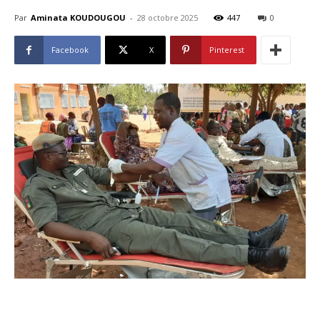
Par
Aminata KOUDOUGOU
-
28 octobre 2025
447
0
Facebook
X
Pinterest