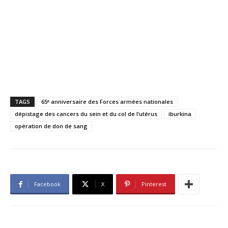
TAGS
65ᵉ anniversaire des Forces armées nationales
dépistage des cancers du sein et du col de l’utérus
iburkina
opération de don de sang
Facebook
X
Pinterest