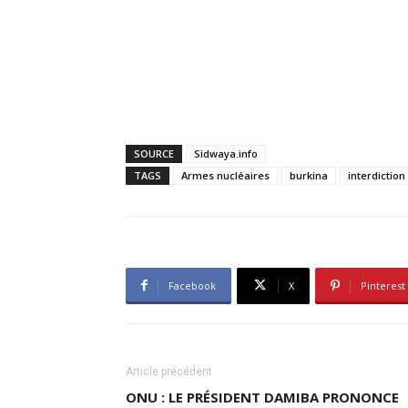
SOURCE
Sidwaya.info
TAGS
Armes nucléaires
burkina
interdictio
Facebook
X
Pinterest
Article précédent
ONU : LE PRÉSIDENT DAMIBA PRONONCE