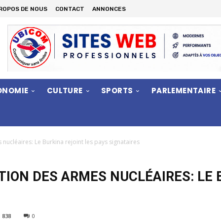
PROPOS DE NOUS
CONTACT
ANNONCES
ONOMIE
CULTURE
SPORTS
PARLEMENTAIRE
s nucléaires: Le Burkina rejoint les pays signataires
CTION DES ARMES NUCLÉAIRES: LE 
838
0