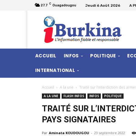
C
Jeudi 6 Août 2026
A 
27.7
Ouagadougou
ACCUEIL
INFOS
POLITIQUE
EC
INTERNATIONAL
Accueil
A la une
Traité sur l’interdiction des arme
A LA UNE
FLASH INFOS
INFOS
POLITIQUE
TRAITÉ SUR L’INTERDI
PAYS SIGNATAIRES
Par
Aminata KOUDOUGOU
-
23 septembre 2022