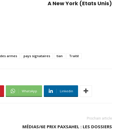
A New York (Etats Unis)
n des armes
pays signataires
tian
Traité
WhatsApp
Linkedin
Prochain article
MÉDIAS/6E PRIX PAXSAHEL : LES DOSSIERS