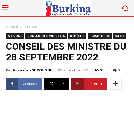
Accueil
A la une
A LA UNE
CONSEIL DES MINISTRES
DÉPÊCHE
FLASH INFOS
INFOS
CONSEIL DES MINISTRE DU
28 SEPTEMBRE 2022
Par
Aminata KOUDOUGOU
-
28 septembre 2022
900
0
Facebook
X
Pinterest