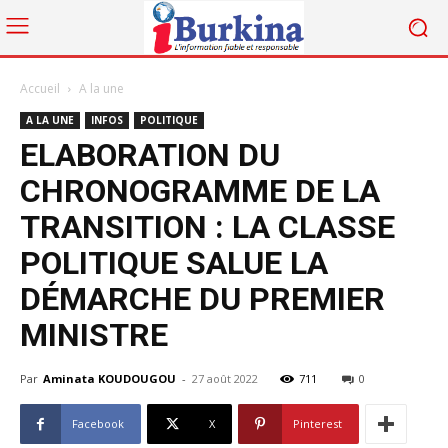
Accueil
A la une
A LA UNE
INFOS
POLITIQUE
ELABORATION DU
CHRONOGRAMME DE LA
TRANSITION : LA CLASSE
POLITIQUE SALUE LA
DÉMARCHE DU PREMIER
MINISTRE
Par
Aminata KOUDOUGOU
-
27 août 2022
711
0
Facebook
X
Pinterest