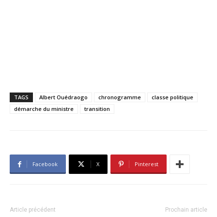
TAGS
Albert Ouédraogo
chronogramme
classe politique
démarche du ministre
transition
Facebook
X
Pinterest
Article précédent
Prochain article