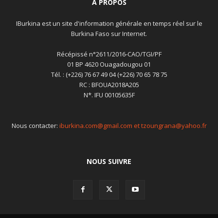
A PROPOS
IBurkina est un site d'information générale en temps réel sur le
Burkina Faso sur Internet.
Récépissé n°2611/2016-CAO/TGI/PF
01 BP 4620 Ouagadougou 01
Tél. : (+226) 76 67 49 04 (+226) 70 65 78 75
RC : BFOUA2018A205
N*. IFU 00105635F
Nous contacter:
iburkina.com@gmail.com et tzoungrana@yahoo.fr
NOUS SUIVRE