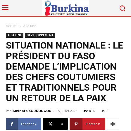
Accueil
A la une
A LA UNE
DÉVELOPPEMENT
SITUATION NATIONALE : LE
PRÉSIDENT DU FASO
DEMANDE L’IMPLICATION
DES CHEFS COUTUMIERS
ET TRADITIONNELS POUR
UN RETOUR DE LA PAIX
Par
Aminata KOUDOUGOU
-
15 juillet 2022
816
0
Facebook
X
Pinterest