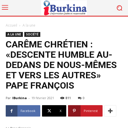
Accueil
A la une
A LA UNE
SOCIÉTÉ
CARÊME CHRÉTIEN :
«DESCENTE HUMBLE AU-
DEDANS DE NOUS-MÊMES
ET VERS LES AUTRES»
PAPE FRANÇOIS
Par
IBurkina
-
19 février 2021
811
0
Facebook
X
Pinterest