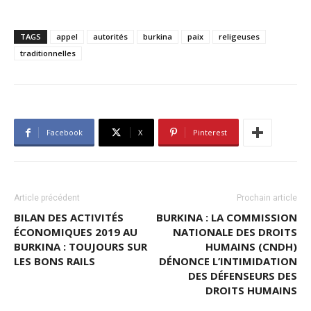
TAGS
appel
autorités
burkina
paix
religeuses
traditionnelles
Facebook
X
Pinterest
Article précédent
Prochain article
BILAN DES ACTIVITÉS
BURKINA : LA COMMISSION
ÉCONOMIQUES 2019 AU
NATIONALE DES DROITS
BURKINA : TOUJOURS SUR
HUMAINS (CNDH)
LES BONS RAILS
DÉNONCE L’INTIMIDATION
DES DÉFENSEURS DES
DROITS HUMAINS