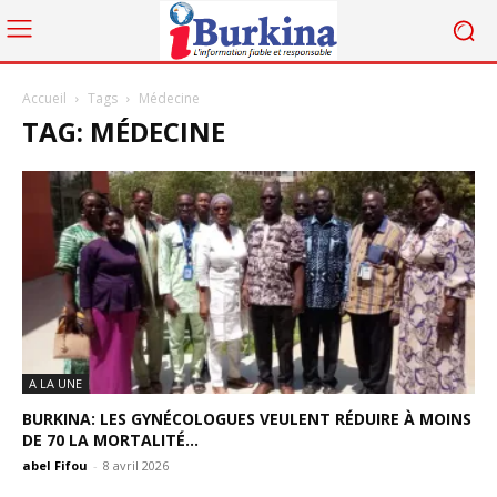
Accueil
Tags
Médecine
TAG: MÉDECINE
A LA UNE
BURKINA: LES GYNÉCOLOGUES VEULENT RÉDUIRE À MOINS
DE 70 LA MORTALITÉ...
abel Fifou
-
8 avril 2026