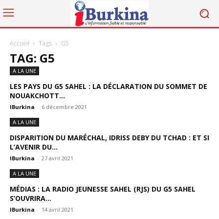
Accueil
Tags
G5
TAG: G5
A LA UNE
LES PAYS DU G5 SAHEL : LA DÉCLARATION DU SOMMET DE
NOUAKCHOTT...
IBurkina
-
6 décembre 2021
A LA UNE
DISPARITION DU MARÉCHAL, IDRISS DEBY DU TCHAD : ET SI
L’AVENIR DU...
IBurkina
-
27 avril 2021
A LA UNE
MÉDIAS : LA RADIO JEUNESSE SAHEL (RJS) DU G5 SAHEL
S’OUVRIRA...
IBurkina
-
14 avril 2021