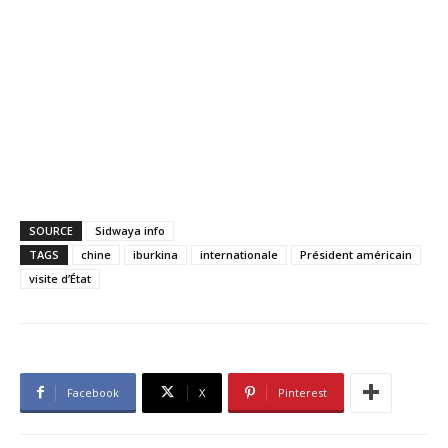
SOURCE
Sidwaya info
TAGS
chine
iburkina
internationale
Président américain
visite d’État
Facebook
X
Pinterest