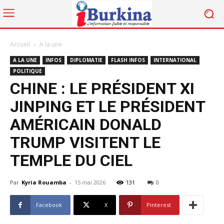
Accueil
A la une
A LA UNE
INFOS
DIPLOMATIE
FLASH INFOS
INTERNATIONAL
POLITIQUE
CHINE : LE PRÉSIDENT XI
JINPING ET LE PRÉSIDENT
AMÉRICAIN DONALD
TRUMP VISITENT LE
TEMPLE DU CIEL
Par
Kyria Rouamba
-
15 mai 2026
131
0
Facebook
X
Pinterest