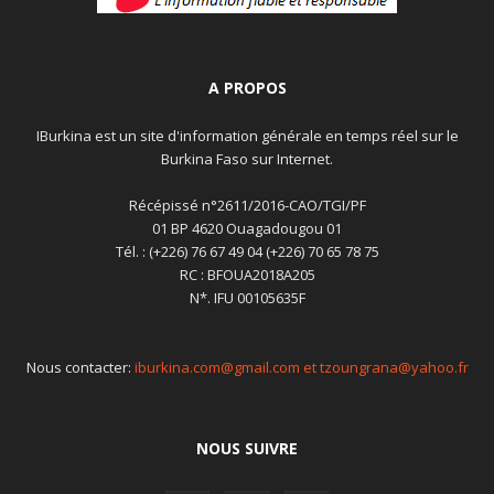
A PROPOS
IBurkina est un site d'information générale en temps réel sur le
Burkina Faso sur Internet.
Récépissé n°2611/2016-CAO/TGI/PF
01 BP 4620 Ouagadougou 01
Tél. : (+226) 76 67 49 04 (+226) 70 65 78 75
RC : BFOUA2018A205
N*. IFU 00105635F
Nous contacter:
iburkina.com@gmail.com et tzoungrana@yahoo.fr
NOUS SUIVRE