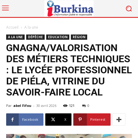
Accueil
A la une
A LA UNE
DÉPÊCHE
EDUCATION
RÉGION
GNAGNA/VALORISATION
DES MÉTIERS TECHNIQUES
: LE LYCÉE PROFESSIONNEL
DE PIÉLA, VITRINE DU
SAVOIR-FAIRE LOCAL
Par
abel Fifou
-
30 avril 2026
121
0
Facebook
X
Pinterest