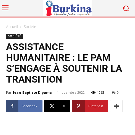
Accueil
Société
SOCIÉTÉ
ASSISTANCE
HUMANITAIRE : LE PAM
S’ENGAGE À SOUTENIR LA
TRANSITION
Par
Jean-Baptiste Dipama
-
4 novembre 2022
1063
0
Facebook
X
Pinterest