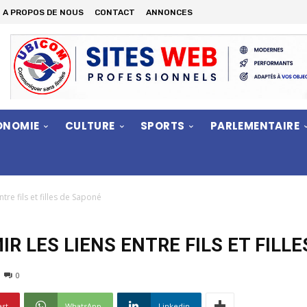
A PROPOS DE NOUS
CONTACT
ANNONCES
ONOMIE
CULTURE
SPORTS
PARLEMENTAIRE
tre fils et filles de Saponé
R LES LIENS ENTRE FILS ET FILL
0
est
WhatsApp
Linkedin