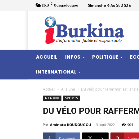
C
Dimanche 9 Août 2026
25.3
Ouagadougou
ACCUEIL
INFOS
POLITIQUE
EC
INTERNATIONAL
Accueil
A la une
Du vélo pour raffermir les liens en
A LA UNE
SPORTS
DU VÉLO POUR RAFFERMI
Par
Aminata KOUDOUGOU
-
3 août 2022
904
Facebook
X
Pinter