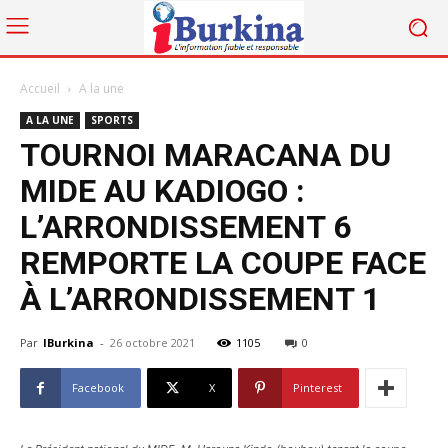
Accueil
A la une
A LA UNE
SPORTS
TOURNOI MARACANA DU
MIDE AU KADIOGO :
L’ARRONDISSEMENT 6
REMPORTE LA COUPE FACE
À L’ARRONDISSEMENT 1
Par
IBurkina
-
26 octobre 2021
1105
0
Facebook
X
Pinterest