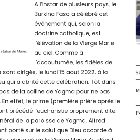
A l’instar de plusieurs pays, le
Burkina Faso a célébré cet
événement qui, selon la
doctrine catholique, est
l‘élévation de la Vierge Marie
au ciel. Comme à
 statue de Marie.
l’accoutumée, les fidèles de
nt dirigés, le lundi 15 août 2022, à la
S
 qui a abrité cette célébration. Tôt dans
M
le bas de la colline de Yagma pour ne pas
En effet, le prime (première prière après le
t ont précédé l’eucharistie proprement dite.
P
général de la paroisse de Yagma, Alfred
ont porté sur le salut que Dieu accorde à
ils unique né de la Vierge Marie. Au début