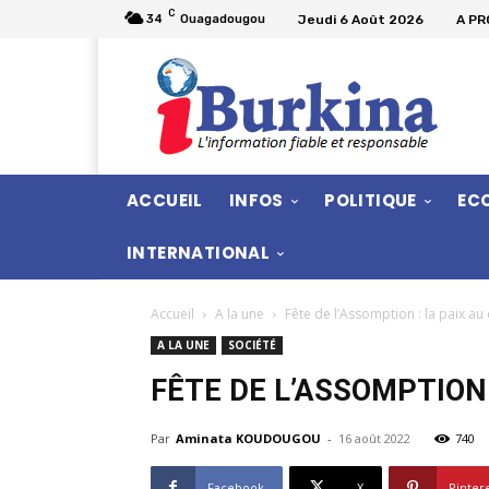
C
Jeudi 6 Août 2026
A PR
34
Ouagadougou
ACCUEIL
INFOS
POLITIQUE
EC
INTERNATIONAL
Accueil
A la une
Fête de l’Assomption : la paix au
A LA UNE
SOCIÉTÉ
FÊTE DE L’ASSOMPTION 
Par
Aminata KOUDOUGOU
-
16 août 2022
740
Facebook
X
Pinter