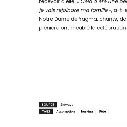
recevoir d’elle. «
Cela a été une bel
je vais rejoindre ma famille
», a-t-
Notre Dame de Yagma, chants, dan
plénière ont meublé la célébration d
SOURCE
Sidwaya
TAGS
Assomption
burkina
Fête