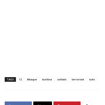
TAGS
12
Attaque
burkina
soldats
terroriste
tués