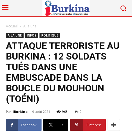
Accueil
A la une
A LA UNE
INFOS
POLITIQUE
ATTAQUE TERRORISTE AU
BURKINA : 12 SOLDATS
TUÉS DANS UNE
EMBUSCADE DANS LA
BOUCLE DU MOUHOUN
(TOÉNI)
Par
IBurkina
-
9 août 2021
963
0
Facebook
X
Pinterest