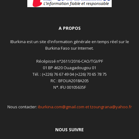
A PROPOS
IBurkina est un site d'information générale en temps réel sur le
Burkina Faso sur Internet.
Récépissé n°2611/2016-CAO/TGI/PF
01 BP 4620 Ouagadougou 01
Tél. : (+226) 76 67 49 04 (+226) 70 65 78 75
RC : BFOUA2018A205
N*. IFU 00105635F
Nous contacter:
iburkina.com@gmail.com et tzoungrana@yahoo.fr
NOUS SUIVRE