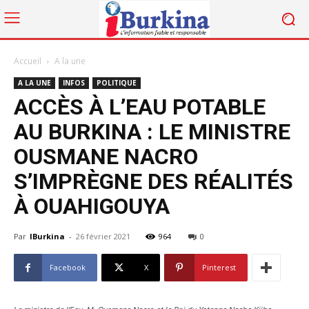
Accueil
A la une
A LA UNE
INFOS
POLITIQUE
ACCÈS À L’EAU POTABLE
AU BURKINA : LE MINISTRE
OUSMANE NACRO
S’IMPRÈGNE DES RÉALITÉS
À OUAHIGOUYA
Par
IBurkina
-
26 février 2021
964
0
Facebook
X
Pinterest