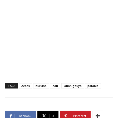
TAGS
Accès
burkina
eau
Ouahigouya
potable
Facebook
X
Pinterest