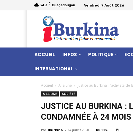
C
Vendredi 7 Août 2026
34.3
Ouagadougou
ACCUEIL
INFOS
POLITIQUE
EC
INTERNATIONAL
Accueil
A la une
Justice au Burkina : l’activiste de
A LA UNE
SOCIÉTÉ
JUSTICE AU BURKINA : 
CONDAMNÉE À 24 MOIS
Par
IBurkina
-
14 juillet 2020
1069
0