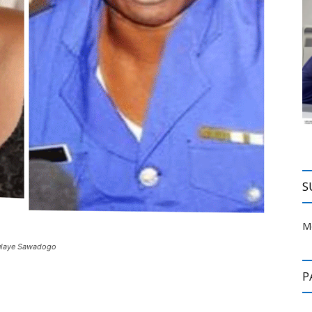
S
M
oulaye Sawadogo
P