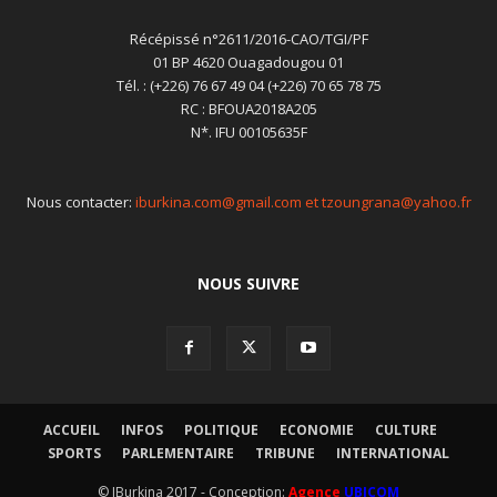
Récépissé n°2611/2016-CAO/TGI/PF
01 BP 4620 Ouagadougou 01
Tél. : (+226) 76 67 49 04 (+226) 70 65 78 75
RC : BFOUA2018A205
N*. IFU 00105635F
Nous contacter:
iburkina.com@gmail.com et tzoungrana@yahoo.fr
NOUS SUIVRE
ACCUEIL
INFOS
POLITIQUE
ECONOMIE
CULTURE
SPORTS
PARLEMENTAIRE
TRIBUNE
INTERNATIONAL
© IBurkina 2017 - Conception:
Agence
UBICOM