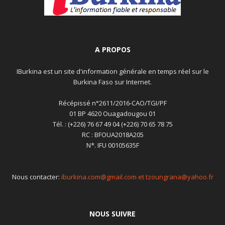
A PROPOS
IBurkina est un site d'information générale en temps réel sur le
Burkina Faso sur Internet.
Récépissé n°2611/2016-CAO/TGI/PF
01 BP 4620 Ouagadougou 01
Tél. : (+226) 76 67 49 04 (+226) 70 65 78 75
RC : BFOUA2018A205
N*. IFU 00105635F
Nous contacter:
iburkina.com@gmail.com et tzoungrana@yahoo.fr
NOUS SUIVRE