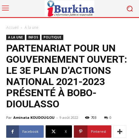
Accueil
A la une
A LA UNE
INFOS
POLITIQUE
PARTENARIAT POUR UN
GOUVERNEMENT OUVERT:
LE 3E PLAN D’ACTIONS
NATIONAL 2021-2023
PRÉSENTÉ À BOBO-
DIOULASSO
Par
Aminata KOUDOUGOU
-
9 août 2022
703
0
Facebook
X
Pinterest