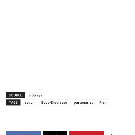
SOURCE
Sidwaya
TAGS
action
Bobo-Dioulasso
partenariat
Plan