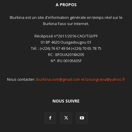
A PROPOS
IBurkina est un site d'information générale en temps réel sur le
Burkina Faso sur Internet.
Récépissé n°2611/2016-CAO/TGI/PF
01 BP 4620 Ouagadougou 01
Tél. : (+226) 76 67 49 04 (+226) 70 65 78 75
RC : BFOUA2018A205
N*. IFU 00105635F
Nous contacter:
iburkina.com@gmail.com et tzoungrana@yahoo.fr
NOUS SUIVRE