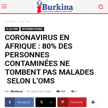
Accueil
A la une
A LA UNE
INTERNATIONAL
CORONAVIRUS EN
AFRIQUE : 80% DES
PERSONNES
CONTAMINÉES NE
TOMBENT PAS MALADES
SELON L’OMS
Par
IBurkina
-
29 septembre 2020
823
0
Facebook
X
Pinterest