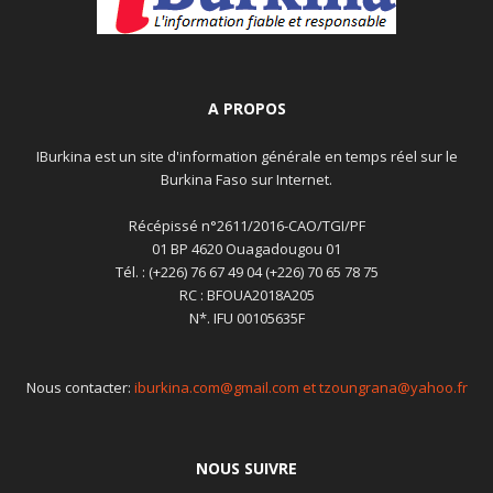
A PROPOS
IBurkina est un site d'information générale en temps réel sur le
Burkina Faso sur Internet.
Récépissé n°2611/2016-CAO/TGI/PF
01 BP 4620 Ouagadougou 01
Tél. : (+226) 76 67 49 04 (+226) 70 65 78 75
RC : BFOUA2018A205
N*. IFU 00105635F
Nous contacter:
iburkina.com@gmail.com et tzoungrana@yahoo.fr
NOUS SUIVRE